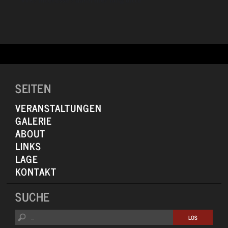
BLACK FLAG, von HAWKWIND, BLUE CHEER und SAINT VITUS, und
klingen tut das dann
teilweise, als würden die frühen NIRVANA oder MELVINS mit den
klassischen DINOSAUR JR.
„kollidieren“. Beste Voraussetzungen für schweißgebadetes
Haareschütteln sind also gegeben.
SEITEN
VERANSTALTUNGEN
GALERIE
ABOUT
LINKS
LAGE
KONTAKT
SUCHE