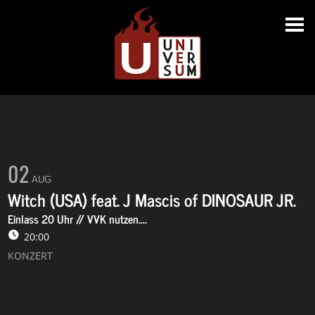
Witch (USA) feat. J Mascis of DINOSAUR JR.
02
AUG
Witch (USA) feat. J Mascis of DINOSAUR JR.
Einlass 20 Uhr // VVK nutzen....
20:00
KONZERT
Auftritte dieses mindestens als legendär und nahezu schon als
„sagenumwoben“ zu bezeich-
nenden Nebenprojekts des Masterminds von DINOSAUR JR. (der hier