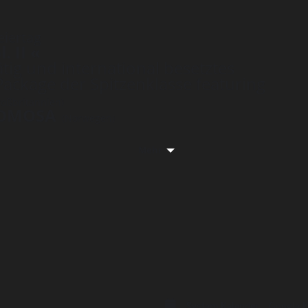
eiertag
. II
«
tig und international besetztes
ackage der Spitzenklasse featuring
oßbritannien)
OMOSA
(Norwegen)
Mehr
System Kalender
Google K