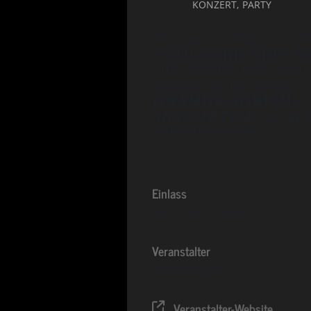
KONZERT,
PARTY
Der nächste Tag ist ein F
»
SOL Sonic Ride Vol
Ein absolut hochkarä
Heavy-Stoner-Rock-P
ORANGE GOBLIN
(Gr
SASQUATCH
SL
(USA)
Club Universum
Einlass
02.10.2022
20:00
(GMT+00:00)
Veranstalter
Trash-a-go-go.de
Veranstalter-Website