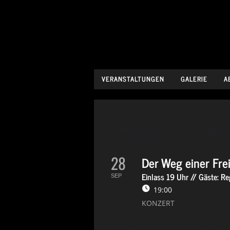
VERANSTALTUNGEN
GALERIE
A
Der Weg einer Freihei
28
Der Weg einer Frei
Einlass 19 Uhr // Gäste: 
SEP
19:00
KONZERT
DER WEG EINER FREIHEIT wurde im 