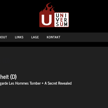
BOUT
LINKS
LAGE
KONTAKT
t (D)
heit (D)
Regarde Les Hommes Tomber + A Secret Revealed
Februar 2009 mit der Veröffentlichung des ersten selbstbetitelt