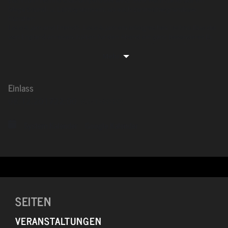
Mega Sound- u. Lichtsystem ein, als auch zahlreiche/grandiose
Künstler!
Loco & Jam and Friend’s: Loco & Jam ein erfolgreiches Techno Duo die
von England anreisen, halten für den Abend ein ganz besonderes Dj
Set bereit, dass es so noch nicht gegeben hat! Mit von der Pati sind
bekannte Local Dj’s wie Nikola Septem,
Mehr
Sofie Sapuna, Ting und Per.plexx die man öfter in der Region zuhören
bekommt, verleihen dem ganzen den letzten Schliff!
Einlass
08.12.2017
22:00
(GMT+00:00)
System Kalender
Google Kalender
SEITEN
VERANSTALTUNGEN