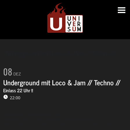
Underground mit Loco & Jam // Techno //
08
DEZ
Underground mit Loco & Jam // Techno //
Einlass 22 Uhr !!
22:00
UNDERGROUND mit Loco & Jam
Neueröffnung am 08.12.2017 im Universum Stuttgart!
Wir freuen uns euch bekanntzugeben, dass das Universum für
Euch zum Techno Club umgerüstet wird! Stellt euch daher auf ein