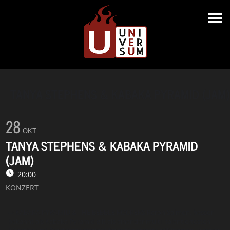
TANYA STEPHENS & KABAKA PYRAMID (JAM)
28
OKT
TANYA STEPHENS & KABAKA PYRAMID
(JAM)
20:00
KONZERT
⇨ KABAKA PYRAMID & THE BEBBLE ROCKERS Keron Salmon, besser
bekannt als Kabaka Pyramid gilt als einer der multi- talentiertesten