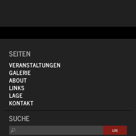
VVK TICKETS HIER
Nach langer Zeit ist Tanya Stephens wieder auf Europatournee und
wird ihr bestes Material aus ihrer fast 20-jährigen Musikkarriere
präsentieren. Man darf gespannt sein auf eine intelligente Künstlerin,
die klevere Lyrics übermittelt, aber auch immer noch den knallharten
Deejay mimen kann.
SEITEN
VERANSTALTUNGEN
GALERIE
ABOUT
LINKS
LAGE
KONTAKT
SUCHE