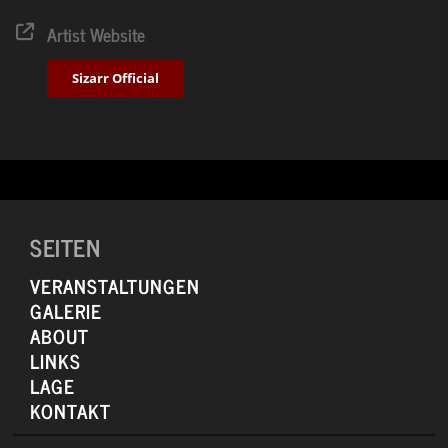
kräftezehrenden Prozess bei der Produktion und stieß immer wieder
auf Schwierigkeiten. Doch die Probleme waren hausgemacht: „vom
Artist Website
äußerlichen Druck konnten wir uns sehr gut befreien“, sagen Sizarr.
„Das Problem bestand eher darin, unseren eigenen Erwartungen zu
Sizarr Official
genügen.“ „Nurture“ ist am Ende eine im besten Sinne souveräne,
reife und enorm vielseitige Platte geworden. Produziert wurde die
Platte von Markus Ganter, der bereits das Debüt gemeinsam mit der
Band aufgenommen hatte (sein erstes Album als Produzent) und in
der Zwischenzeit durch Arbeiten für unter anderem Casper und
Tocotronic sein Portfolio erweitert hat.
SEITEN
VERANSTALTUNGEN
GALERIE
ABOUT
LINKS
LAGE
KONTAKT