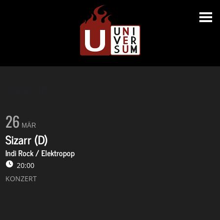
Sizarr (D)
26
MÄR
Sizarr (D)
Indi Rock / Elektropop
20:00
KONZERT
Sizarr veröffentlichen ihr zweites Studioalbum „Nurture“ am 27.
Februar 2015 bei Four Music. Nach ihrem Debutalbum legen sie mit
einer im besten Sinne souveränen, reifen und enorm vielseitigen