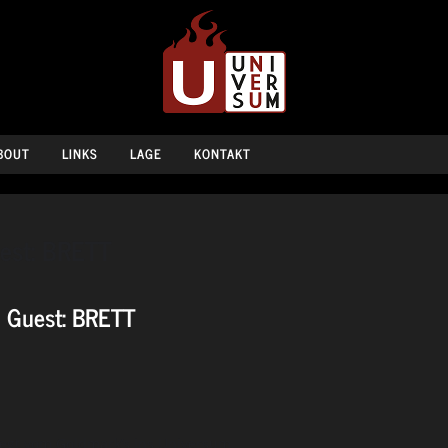
BOUT
LINKS
LAGE
KONTAKT
uest: BRETT
l Guest: BRETT
egt vom Goldmark’s ins Universum.