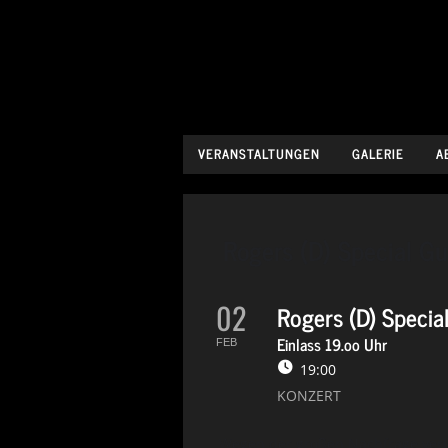
VERANSTALTUNGEN
GALERIE
A
Rogers (D) Special G
02
Rogers (D) Specia
Einlass 19.oo Uhr
FEB
19:00
KONZERT
Wegen der großen Nachfrage verl