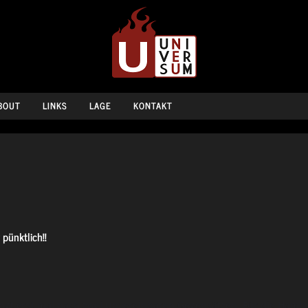
BOUT
LINKS
LAGE
KONTAKT
pünktlich!!
lingt erst mal nach zwei unvereinbaren Gegensätzen. Für die Ham