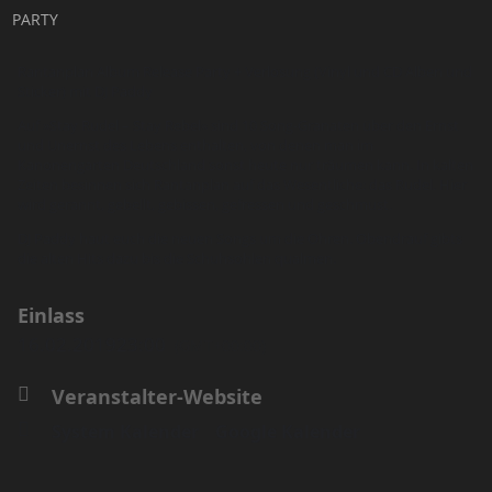
PARTY
Rantanplan Album Release Party + Verlosung (Vinyl und CD Alben und
Sticker) mit DJ Paddy
Auf »Stay Rudel – Stay Rebel« sind 10 Song-Granaten über den Ernst
und Unernst des Lebens enthalten, von denen man im
Kanonengarten Deutschland sonst heute nur träumen kann. In kalten
Zeiten besinnen sich Rantanplan auf das Wesentliche: das Rudel. Hier
wird gerannt, gebellt, gebissen, gefressen und geschmust.
DJ Paddy haut euch die neuen Songs um die Ohren. Obendrauf gibts
die alten Hits dazu bis die Schuhsohlen qualmen.
Einlass
16.02.2019
23:00
(GMT+00:00)
Veranstalter-Website
System Kalender
Google Kalender