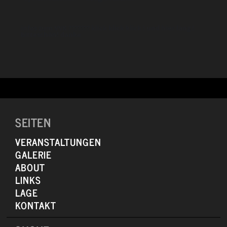
infos zum VVK ??????? klick klick klick ! und hier lang !
bitteschön! danke
SEITEN
VERANSTALTUNGEN
GALERIE
ABOUT
LINKS
LAGE
KONTAKT