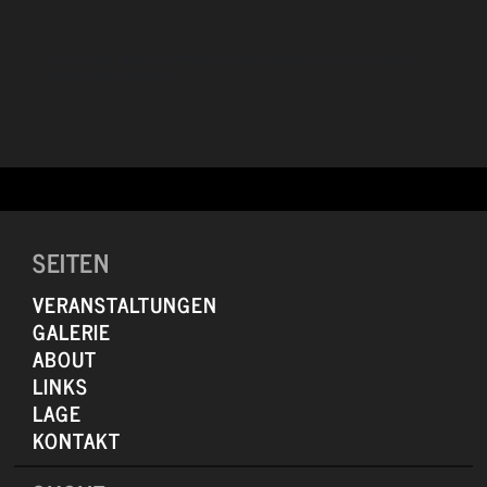
infos zum VVK ??????? klick klick klick ! und hier lang !
bitteschön! danke
SEITEN
VERANSTALTUNGEN
GALERIE
ABOUT
LINKS
LAGE
KONTAKT