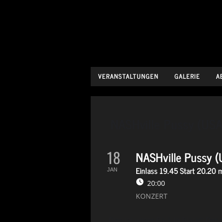
VERANSTALTUNGEN
GALERIE
A
NASHville Pussy (US
18
NASHville Pussy 
Einlass 19.45 Start 20.20
JAN
20:00
KONZERT
Dies ist unser Back In Black!“ De