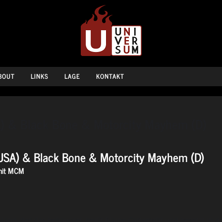
BOUT
LINKS
LAGE
KONTAKT
A) & Black Bone & Motorcity Mayhem (D)
(USA) & Black Bone & Motorcity Mayhem (D)
 mit MCM
r Mann, der das behauptet, heißt Blaine Cartwright und besetzt in