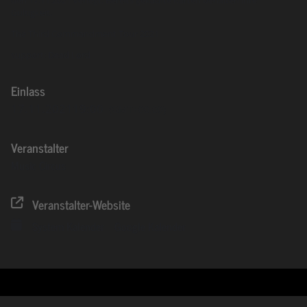
Gültigkeit.
The Third Commandment Tour 2021
support: Dead Lord
Einlass
17.11.2021
19:00
(GMT+00:00)
Veranstalter
Music Circus
Veranstalter-Website
System Kalender
Google Kalender