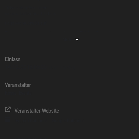
Tickets ab sofort unter:
smarturl.it/
lionheart-tickets
Folgt MoreCore.de auf:
Facebook:
https://www.facebook.com/
NRW.CoreConcerts
YouTube:
smarturl.it/
MoreCore-YouTube
Mehr
Instagram:
https://instagram.com/
morecore.de/
Twitter:
https://twitter.com/
morecore_de
Einlass
16.02.2016
19:00
(GMT+00:00)
Veranstalter
Kessel Events
Veranstalter-Website
System Kalender
Google Kalender
VVK TICKETS HIER