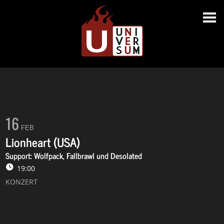
Lionheart (USA)
16
FEB
Lionheart (USA)
Support: Wolfpack, Fallbrawl und Desolated
19:00
KONZERT
Lionheart plus Special Guests: Desolated, Wolfpack und Fallbrawl
16.02.2016 – Stuttgart, Universum