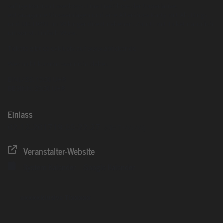
saftige Portion Laserboys. Eine Live Show der Superlative,
extravagante Showeinlagen und eine Aftershow Party mit Äh, Dings
und DR. HØSE im Wikinger direkt nebenan. Zutritt mit Ticket natürlich
umsonst. Einfach Wow.
Tickets gibt es exklusiv auf www.abficker.de
Wer nicht kommt war nicht dabei.
EINLASS: 19:00 UHR
BEGINN: 20:00 UHR
Einlass
02.12.2017
19:00
-
22:27
(GMT+00:00)
Veranstalter-Website
System Kalender
Google Kalender
exxxxklusive Tixxxxx