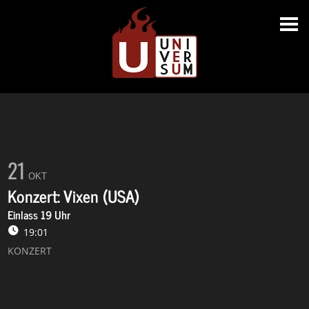
Konzert: Vixen (USA)
21
OKT
Konzert: Vixen (USA)
Einlass 19 Uhr
19:01
KONZERT
Vixen
ist eine US-amerikanische
Hard-Rock
-Band, die vor allem in den
späten 1980er Jahren mit zwei Alben als eine der ersten weiblichen
Hard Rock- und
Metal
-Gruppen internationale Aufmerksamkeit