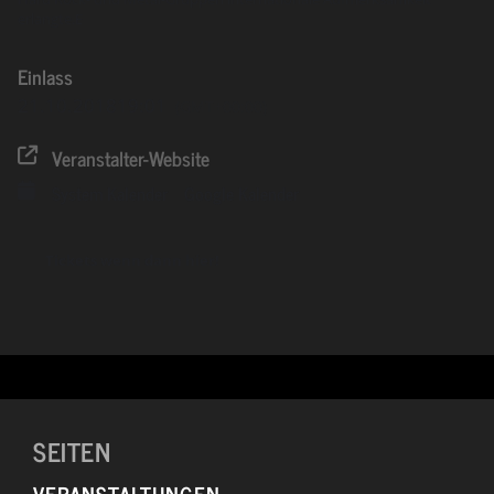
erlangte.E
Einlass
21.10.2018
19:01
(GMT+00:00)
Veranstalter-Website
System Kalender
Google Kalender
Tickets wenn dann hier!
SEITEN
VERANSTALTUNGEN