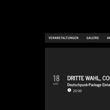
VERANSTALTUNGEN
GALERIE
A
DRITTE WAHL, COR 
18
DRITTE WAHL, CO
Deutschpunk-Package Einlas
APR
20:00
Im Herbst 1988, also noch im Unte
erstes Konzert in der Schülerspei