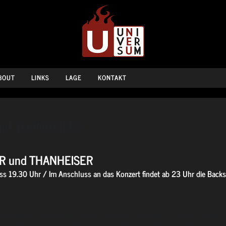
BOUT
LINKS
LAGE
KONTAKT
und THANHEISER
R und THANHEISER
s 19.30 Uhr / Im Anschluss an das Konzert findet ab 23 Uhr die Backst
rgrund der DDR-Kultur, gaben die drei Rostocker Gunnar (voc/g), Bu
sung Rostock/Evershagen. In ironischer Anspielung auf ihr eigene