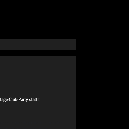
age-Club-Party statt !
sch´n (voc/bg) und Krel (dr) ihr
s Spielvermögen sowie der