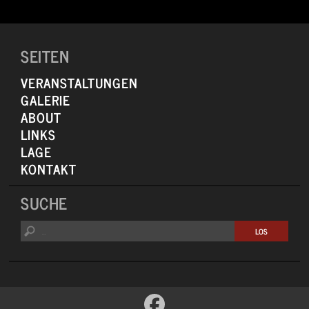
https://youtu.be/TilVAD2xgD0 “
https://youtu.be/L9sNf48VaNY „
SEITEN
VERANSTALTUNGEN
GALERIE
ABOUT
LINKS
LAGE
KONTAKT
SUCHE