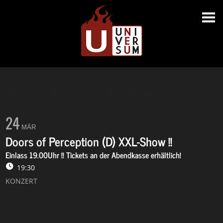
Doors of Perception (D) XXL-Show !!
24
MÄR
Doors of Perception (D) XXL-Show !!
Einlass 19.00Uhr !! Tickets an der Abendkasse erhältlich!
19:30
KONZERT
THE DOORS OF PERCEPTION kommen aus Berlin. Nach rund
vierhundert Konzerten gelten sie als die No.1 DOORS-Tributeband in
Europa. Die Formation besteht aus vier Profimusikern mit langjähriger