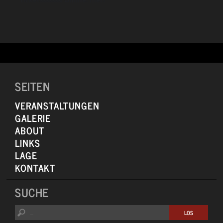
auf Tour 2018 erstmals live gespielt. „Die Leute haben so intensiv
reagiert“ sagt Hause. „Ich hatte das Gefühl, sie unbedingt aufnehmen
und teilen zu müssen.“
SEITEN
VERANSTALTUNGEN
GALERIE
ABOUT
LINKS
LAGE
KONTAKT
SUCHE