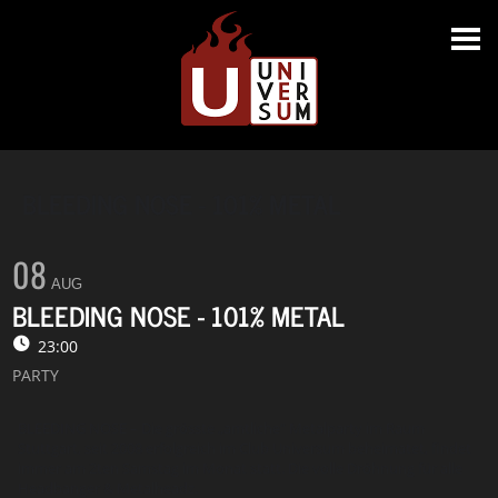
BLEEDING NOSE - 101% METAL
08
AUG
BLEEDING NOSE - 101% METAL
23:00
PARTY
BLEEDING NOSE – Die grösste „amtliche“ Metalparty im Raum
Stuttgart, seit 2008 erfolgreich im Club Universum beheimatet, findet
immer am 2ten Samstag im Monat statt. Die volle Dröhnung für alle
Headbanger & Metalheadz.