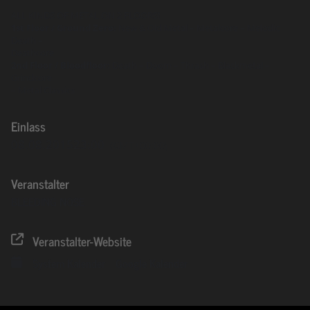
ALL KINDS OF METAL ON 2 FLOORS!
1st Floor / Ground Zero:
New & Old Metal – Metalcore – Melodic
Death –
Deathcore
2nd Floor / Bloodfloor:
Death – Doom – Thrash – Blackmetal –
Grindcore
– Metal Classics
Einlass
08.08.2015
23:00
(GMT+00:00)
Veranstalter
BLEEDING NOSE
Veranstalter-Website
System Kalender
Google Kalender