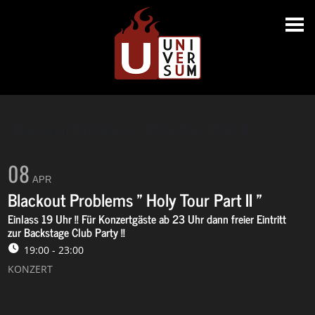
Blackout Problems " Holy Tour Part II "
08
APR
Blackout Problems " Holy Tour Part II "
Einlass 19 Uhr !! Für Konzertgäste ab 23 Uhr dann freier Eintritt
zur Backstage Club Party !!
19:00 - 23:00
KONZERT
Limitierte gesiebdruckte Hardtickets bekommt ihr im Warehouse
Ticketshop: https://www.munichwarehouse.com/ticketshop/