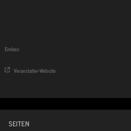
BACKSTAGE CLUB – Die Samstagsparty im Universum. Wir bieten euch
den Sound zum Abfeiern. ROCK, INDIE, HIP HOP, PUNK &
ELEKTRONISCH, sowie METALCORE, MODERN METAL & PARTYCORE
stehen bei uns auf dem Programm. Mit dieser rasanten Musik-
Mischung kommt hier jeder auf seine Kosten und kann es richtig
krachen lassen – kurz gesagt 100% Partystimmung!
Einlass
07.01.2017
23:00
(GMT+00:00)
Veranstalter-Website
System Kalender
Google Kalender
SEITEN