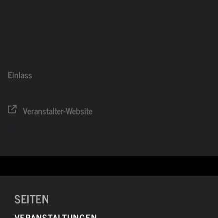
ELEKTRONIK, sowie METALCORE, MODERN METAL & PARTYCORE
stehen bei uns auf dem Programm. Mit dieser rasanten Musik-
Mischung kommt hier jeder auf seine Kosten und kann es richtig
krachen lassen – kurz gesagt 100% Partystimmung!
Party auf 2 Floors
Einlass
31.01.2015
23:00
(GMT+00:00)
Veranstalter-Website
System Kalender
Google Kalender
SEITEN
VERANSTALTUNGEN