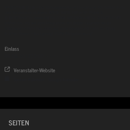
BACKSTAGE CLUB – Die Samstagsparty im Universum. Wir bieten euch
den Sound zum Abfeiern. ROCK, INDIE, HIP HOP, PUNK &
ELEKTRONISCH, sowie METALCORE, MODERN METAL & PARTYCORE
stehen bei uns auf dem Programm. Mit dieser rasanten Musik-
Mischung kommt hier jeder auf seine Kosten und kann es richtig
krachen lassen – kurz gesagt 100% Partystimmung!
Einlass
05.08.2017
23:00
(GMT+00:00)
Veranstalter-Website
System Kalender
Google Kalender
SEITEN