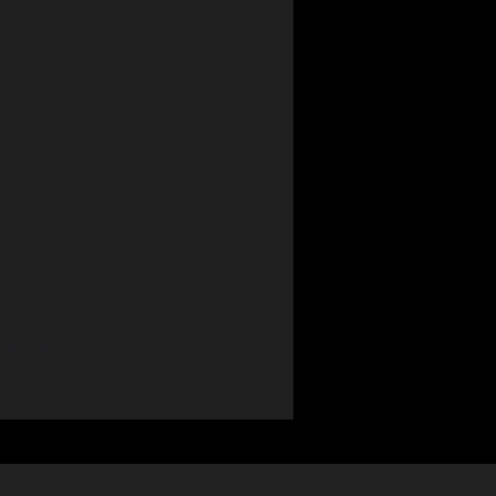
bfeiern. ROCK, INDIE, HIP HOP,
rogramm. Mit dieser rasanten
gt 100% Partystimmung!
alender