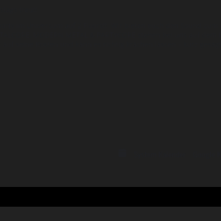
tags treu!!
rty im Universum auf 2 Floors!! Wir bieten euch den Sound zum A
TALCORE, MODERN METAL & PARTYCORE stehen bei uns auf dem P
auf seine Kosten und kann es richtig krachen lassen – kurz gesa
System Kalender
Google K