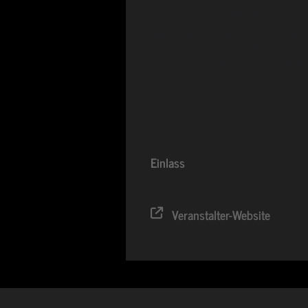
Auch in 2019 bleiben wir uns Sams
BACKSTAGE CLUB – Die Samstagspa
PUNK & ELEKTRONISCH, sowie ME
Musik-Mischung kommt hier jeder 
Eintritt 3.- bis 24 Uhr
Eintritt 5.- ab 24 Uhr
Einlass
09.03.2019
23:00
(GMT+00:00)
Veranstalter-Website