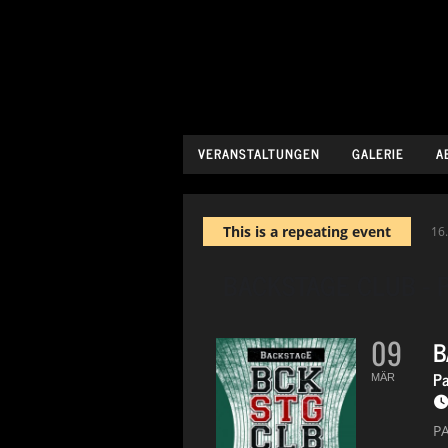
VERANSTALTUNGEN
GALERIE
A
This is a repeating event
16
BACKSTAGE CLUB - Pa
09
B
Pa
MÄR
P