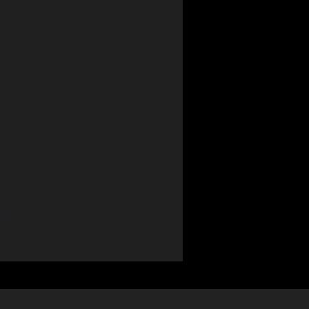
bfeiern. ROCK, INDIE, HIP HOP,
rogramm. Mit dieser rasanten
gt 100% Partystimmung!
alender