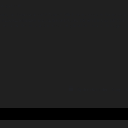
tags treu!!
rty im Universum auf 2 Floors!! Wir bieten euch den Sound zum A
TALCORE, MODERN METAL & PARTYCORE stehen bei uns auf dem P
auf seine Kosten und kann es richtig krachen lassen – kurz gesa
System Kalender
Google K