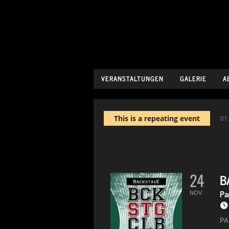
VERANSTALTUNGEN
GALERIE
A
This is a repeating event
01
BACKSTAGE CLUB - Pa
24
B
Par
NOV
PA