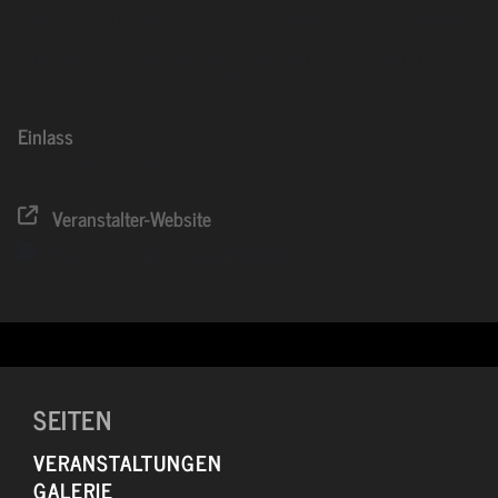
ELEKTRONISCH, sowie METALCORE, MODERN METAL & PARTYCORE
stehen bei uns auf dem Programm. Mit dieser rasanten Musik-
Mischung kommt hier jeder auf seine Kosten und kann es richtig
krachen lassen – kurz gesagt 100% Partystimmung!
Einlass
30.07.2016
23:00
(GMT+00:00)
Veranstalter-Website
System Kalender
Google Kalender
SEITEN
VERANSTALTUNGEN
GALERIE