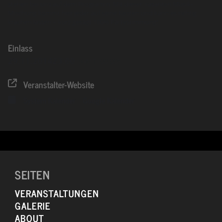
stehen bei uns auf dem Programm. Mit dieser rasanten Musik-
Mischung kommt hier jeder auf seine Kosten und kann es richtig
krachen lassen – kurz gesagt 100% Partystimmung!
Einlass
29.11.2014
23:00
(GMT+00:00)
Veranstalter-Website
System Kalender
Google Kalender
SEITEN
VERANSTALTUNGEN
GALERIE
ABOUT