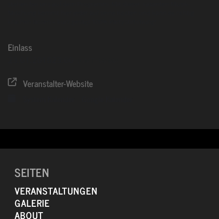
stehen bei uns auf dem Programm. Mit dieser rasanten Musik-
Mischung kommt hier jeder auf seine Kosten und kann es richtig
krachen lassen – kurz gesagt 100% Partystimmung!
Einlass
23.01.2016
23:00
(GMT+00:00)
Veranstalter-Website
System Kalender
Google Kalender
SEITEN
VERANSTALTUNGEN
GALERIE
ABOUT