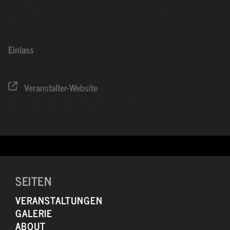
stehen bei uns auf dem Programm. Mit dieser rasanten Musik-
Mischung kommt hier jeder auf seine Kosten und kann es richtig
krachen lassen – kurz gesagt 100% Partystimmung!
Einlass
05.12.2015
23:00
(GMT+00:00)
Veranstalter-Website
System Kalender
Google Kalender
SEITEN
VERANSTALTUNGEN
GALERIE
ABOUT