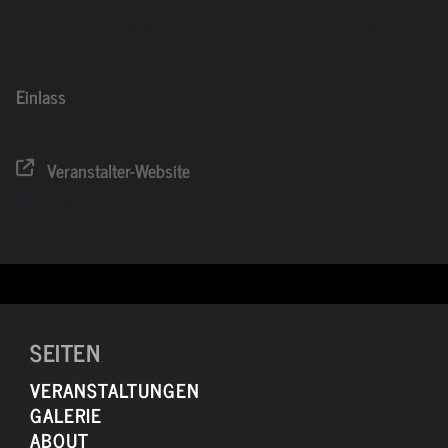
stehen bei uns auf dem Programm. Mit dieser rasanten Musik-
Mischung kommt hier jeder auf seine Kosten und kann es richtig
krachen lassen – kurz gesagt 100% Partystimmung!
Einlass
04.07.2015
23:00
(GMT+00:00)
Veranstalter-Website
System Kalender
Google Kalender
SEITEN
VERANSTALTUNGEN
GALERIE
ABOUT