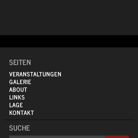
setzter Stil dann mindestens genauso ungehemmt wie der jener
infos zum Ticketvorverkauf gibt es hier! Klick!! KLick!!
Künstler, die ihn inspiriert haben.
Support: HAWELKA
Das Stuttgarter Trio mit einem Sound zwischen Blues, Pop und
Psychedelic
– sowie den Ingredienzien „Zuversicht, Kippen, Wahnsinn und
Schnaps“E
SEITEN
VERANSTALTUNGEN
GALERIE
ABOUT
LINKS
LAGE
KONTAKT
SUCHE