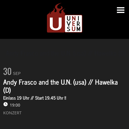
Andy Frasco and the U.N. (usa) // Hawelka (D)
30
SEP
Andy Frasco and the U.N. (usa) // Hawelka
(D)
Einlass 19 Uhr // Start 19.45 Uhr !!
19:00
KONZERT
Seit zehn Jahren quasi ununterbrochen auf Tour, alleine innerhalb der