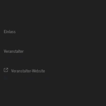
infos zur Verlegung ins LKA unter
www.musiccircus.de
Einlass
17.10.2017
19:00
(GMT+00:00)
Veranstalter
Music Circus
Veranstalter-Website
System Kalender
Google Kalender
tickets ? Wenn dann hier !