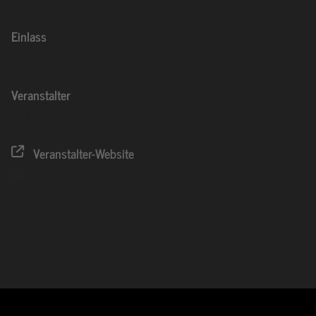
Einlass
28.03.2019
19:00
(GMT+00:00)
Veranstalter
Music Circus
Veranstalter-Website
System Kalender
Google Kalender
Informationen über den Vorab-Ankauf von
Eintrittskarten gibt es hier: