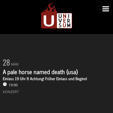
A pale horse named death (usa)
28
MÄR
A pale horse named death (usa)
Einlass 19 Uhr !!! Achtung! Früher Einlass und Beginn!
19:00
KONZERT
Die Band um den Type O Negative- und Life Of Agony-Mitbegründer
Sal Abruscato meldet sich nach längerer Auszeit mit einem neuem
Album zurück!