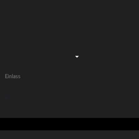
90s meets Assischlager Mi. 9. Mai (Vorfeiertag)
Motto: <<< Bad Taste vs. Sport >>>
Passend zum Frühling, dem Trainingsauftakt der Curling
Nationalmannschaft, der nächsten Tour de France sowie den
bevorstehenden Minigolf Mitternachtsturnieren ist das Motto für den
9. Mai
<<< Bad Taste vs. Sport >>>
Mehr
In welchem Look ihr uns mit eurer Anwesenheit beehrt, bleibt euch
überlassen. Wir freuen uns auf Fußball-Trikots aus der C-Jugend,
Basketballtrikots von Michael Air Jordan, lässige Strandoutfits (mit
Adiletten, Stohhut, Unterhemd bund Goldkettchen) oder einfach
Einlass
„nur“ im Bad Taste Look.
09.05.2018
22:00
(GMT+00:00)
System Kalender
Google Kalender